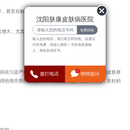
瘙痒，甚至在触碰时感到疼痛。
沈阳肤康皮肤病医院
快速增大，尤其是在青少年和年轻人中更为常见。
输入您的电话，我们将立即回电。该通话
对您免费，请放心接听！手机请直接输
入，座机前加区号。
间在污染严重或气候极端的环境中生活，可能会导致皮肤屏
22
拨打电话
悄悄提问
得疤痕疙瘩的颜色加深，甚至使其更加明显。因此，良好的