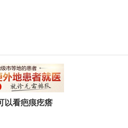
可以看疤痕疙瘩