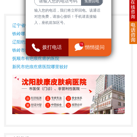
输入您的电话，我们将立即回电。该通话
对您免费，请放心接听！手机请直接输
入，座机前加区号。
辽宁省铁岭县疤痕修复专科哪家医
铁岭哪里治疗疤痕修复好
辽阳疤痕疙瘩哪个好
78
拨打电话
悄悄提问
铁岭市疤痕医院地址
抚顺市有疤痕疙瘩的医院
新民市疤痕疙瘩医院哪里较好