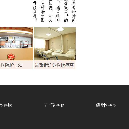
素疤痕
刀伤疤痕
缝针疤痕