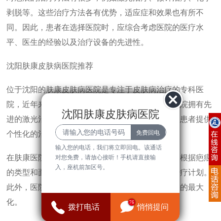
剥脱等。这些治疗方法各有优势，适应症和效果也有所不
同。因此，患者在选择医院时，应综合考虑医院的医疗水
平、医生的经验以及治疗设备的先进性。
沈阳肤康皮肤病医院推荐
位于沈阳的肤康皮肤病医院是专注于皮肤病治疗的专科医
院，近年来在疤痕修复领域取得了显著的成绩。医院拥有先
沈阳肤康皮肤病医院
进的激光治疗仪器和经验丰富的皮肤科医生，能为患者提供
个性化的治疗方案。
输入您的电话，我们将立即回电。该通话
在肤康医院，医生会对患者的疤痕进行全面评估，根据疤痕
对您免费，请放心接听！手机请直接输
入，座机前加区号。
的类型和面积，结合患者的具体情况制定相应的治疗计划。
此外，医院还提供术后跟踪服务，以确保治疗效果的最大
化。
76
拨打电话
悄悄提问