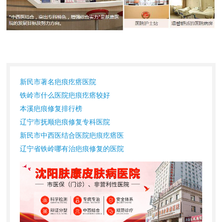
新民市著名疤痕疙瘩医院
铁岭市什么医院疤痕疙瘩较好
本溪疤痕修复排行榜
辽宁市抚顺疤痕修复专科医院
新民市中西医结合医院疤痕疙瘩医
辽宁省铁岭哪有治疤痕修复的医院